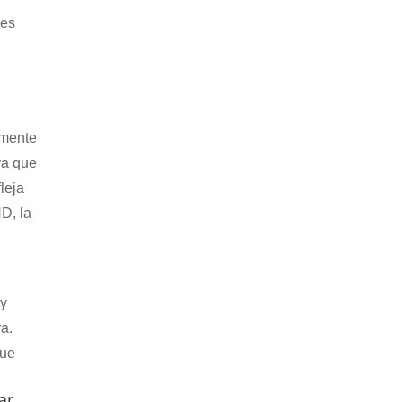
 es
amente
ya que
leja
HD, la
ay
a.
que
ar