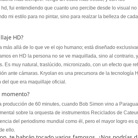
e hd, fui entendiendo que cuanto uno percibe desde lo visual no
do mi estilo para no pintar, sino para realzar la belleza de cada
illaje HD?
a más allá de lo que ve el ojo humano; está diseñado exclusiv
amos en HD la persona no se ve maquillada, sino al contrario, 
s. Es muy natural, traslúcido, micronizado, con un efecto que ref
ación ante cámaras. Kryolan es una precursora de la tecnología 
del que era maquillaje oficial.
 el momento?
la producción de 60 minutes, cuando Bob Simon vino a Paragu
cumental sobre la orquesta de instrumentos Reciclados de Cateur
ncia del periodismo mundial como él, pero el mayor logro es 
e ello.
p, te habrán tocado varios famosos. ¿Nos podrías d