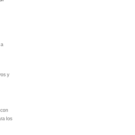
 a
vos y
 con
ra los