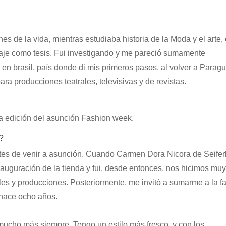
 de la vida, mientras estudiaba historia de la Moda y el arte,
illaje como tesis. Fui investigando y me pareció sumamente
e en brasil, país donde di mis primeros pasos. al volver a Paragu
ara producciones teatrales, televisivas y de revistas.
ra edición del asunción Fashion week.
?
ntes de venir a asunción. Cuando Carmen Dora Nicora de Seifer
a inauguración de la tienda y fui. desde entonces, nos hicimos muy
es y producciones. Posteriormente, me invitó a sumarme a la fa
hace ocho años.
ucho más siempre. Tengo un estilo más fresco, y con los