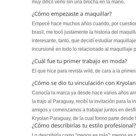
muy difícil verlo sin una brocha en la mano.
¿Cómo empezaste a maquillar?
Empecé hace muchos años cuando, por cuestiones
brasil, me tocó justamente la historia del maqu
interesante, tanto, que decidí estudiar maquillaj
incursioné en todo lo relacionado al maquillaje p
¿Cuál fue tu primer trabajo en moda?
El que hice para revista wild, de cara a la prime
¿Cómo se dio tu vinculación con Kryolan
Conocía la marca ya desde hace varios años a
la trajo al Paraguay, recibí la invitación para l
amigos y comenzamos a trabajar juntos en desfil
Kryolan Paraguay, de la cual formo parte desde 
¿Cómo describirías tu estilo profesional?
Lo describiría como “menos es más”; menos es m