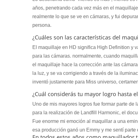
años, penetrando cada vez más en el maquillaj
realmente lo que se ve en cámaras, y fui depuran
persona.
¿Cuáles son las características del maqu
El maquillaje en HD significa High Definition y v
para las cámaras. normalmente, cuando maquill
el maquillaje hace la corrección ante las cámara
la luz, y se va corrigiendo a través de la ilumin
inventó justamente para Miss universo, certamen 
¿Cuál considerás tu mayor logro hasta
Uno de mis mayores logros fue formar parte de 
para la realización de Landfill Harmonic, el do
Fue enorme mi emoción al maquillar a una emine
esa producción ganó un Emmy y me sentí parte d
En todos estos años como maquillador to