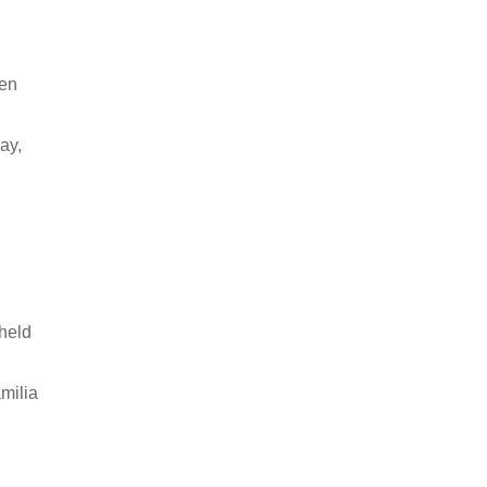
 en
ay,
held
milia