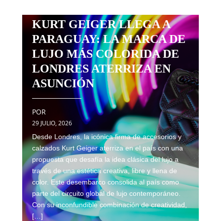
KURT GEIGER LLEGA A
PARAGUAY: LA MARCA DE
LUJO MÁS COLORIDA DE
LONDRES ATERRIZA EN
ASUNCIÓN
POR
29 JULIO, 2026
Desde Londres, la icónica firma de accesorios y
calzados Kurt Geiger aterriza en el país con una
propuesta que desafía la idea clásica del lujo a
través de una estética creativa, libre y llena de
color. Este desembarco consolida al país como
parte del circuito global de lujo contemporáneo.
Con su inconfundible combinación de creatividad,
[…]