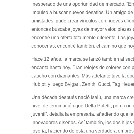
inesperado de una oportunidad de mercado. “Em
impulsó a buscar nuevos desafíos. Un amigo de m
amistades, pude crear vínculos con nuevos client
entonces buscaba joyas de mayor valor, piezas ú
encontré una oferta totalmente diferente. Las joy
conocerlas, encontré también, el camino que hoy 
Hace 12 años, la marca se lanzó también al se
encanta hasta hoy. Eran relojes de colores con
caucho con diamantes. Más adelante tuve la op
Hublot, y luego Bvlgari, Zenith, Gucci, Tag Heuer
Una década después nació Isalú, una marca cread
nivel de terminación que Della Poletti, pero con
juvenil”, detalla la empresaria, añadiendo que l
innovadores diseños. Así también, los dos hijos
joyería, haciendo de esta una verdadera empresa