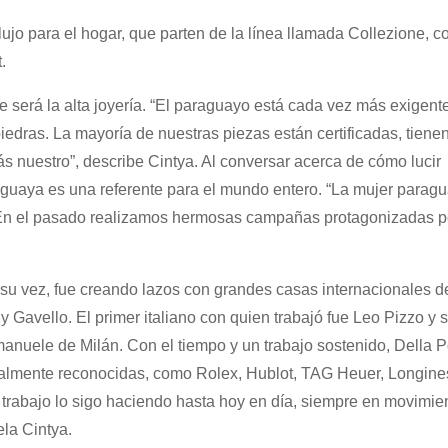
ujo para el hogar, que parten de la línea llamada Collezione, c
.
 será la alta joyería. “El paraguayo está cada vez más exigente
edras. La mayoría de nuestras piezas están certificadas, tienen
ás nuestro”, describe Cintya. Al conversar acerca de cómo lucir
araguaya es una referente para el mundo entero. “La mujer parag
. En el pasado realizamos hermosas campañas protagonizadas p
a su vez, fue creando lazos con grandes casas internacionales d
 Gavello. El primer italiano con quien trabajó fue Leo Pizzo y 
manuele de Milán. Con el tiempo y un trabajo sostenido, Della Po
ialmente reconocidas, como Rolex, Hublot, TAG Heuer, Longine
rabajo lo sigo haciendo hasta hoy en día, siempre en movimie
ela Cintya.