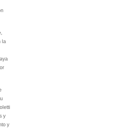
on
,
 la
uaya
or
e
su
letti
s y
nto y