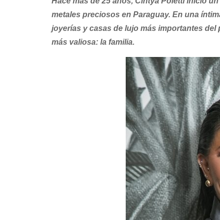
Hace más de 25 años, Cintya Poletti inició u
metales preciosos en Paraguay. En una íntima
joyerías y casas de lujo más importantes del p
más valiosa: la familia.