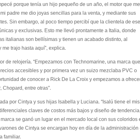
pecé porque tenía un hijo pequeño de un año, el motor que me
i padre me dio joyas sencillas para la venta, y mediante sus
es. Sin embargo, al poco tiempo percibí que la clientela de es
nicas y exclusivas. Esto me llevó prontamente a Italia, donde
as italianas son bellísimas y tienen un acabado distinto, al
me trajo hasta aquí”, explica.
ctor de relojería. “Empezamos con Technomarine, una marca qu
 precios accesibles y por primera vez un suizo mezclaba PVC o
ortunidad de conocer a Rick De La Croix y empezamos a ofrece
, Chopard, entre otras”.
a por Cintya y sus hijas Isabella y Luciana. “Isalú tiene el mi
 diferenciales claves de costos más bajos y diseño de tendenci
a marca se ganó un lugar en el mercado local con sus coloridos 
 varones de Cintya se encargan hoy en día de la administración 
 familiar.