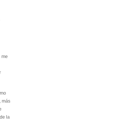
e
e me
r
smo
a, más
e
de la