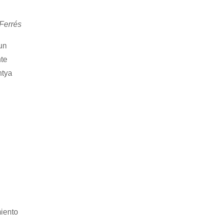
 Ferrés
un
nte
ntya
miento