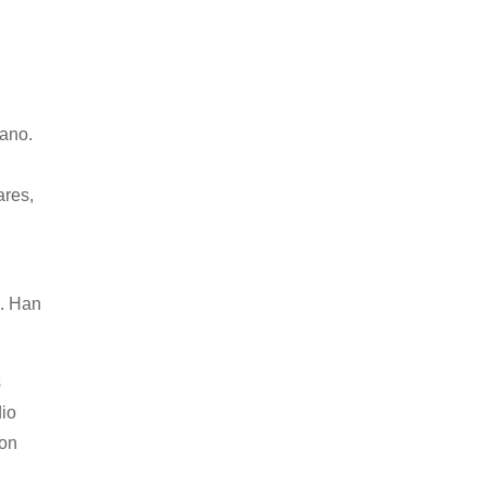
mano.
ares,
n. Han
s
dio
ron