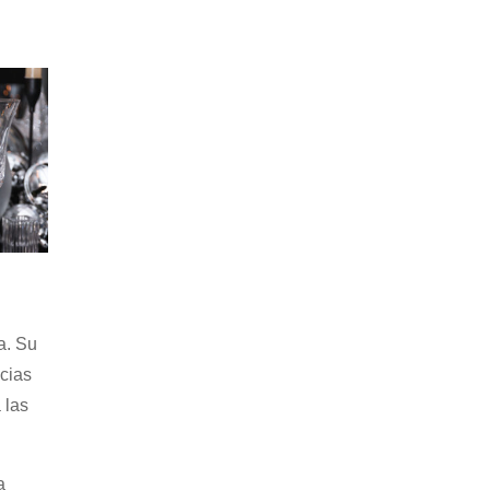
a. Su
ncias
 las
a