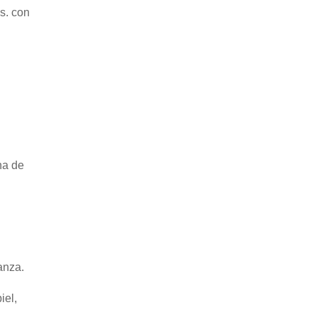
s. con
ha de
anza.
iel,