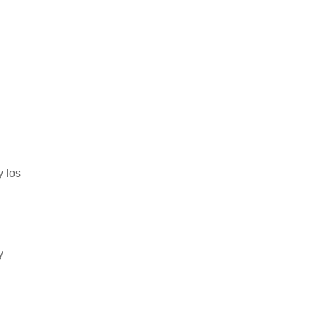
y los
y