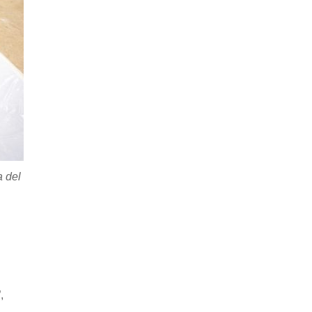
a del
,