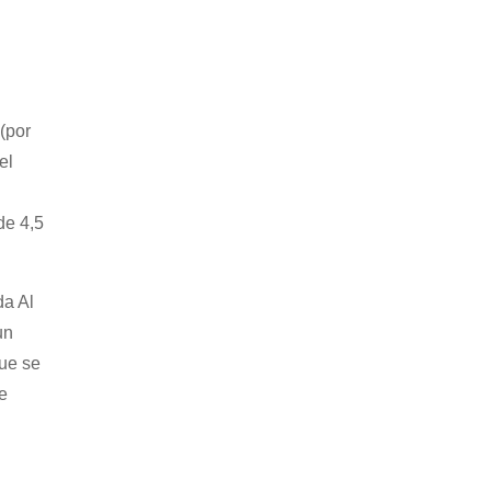
(por
el
de 4,5
da Al
un
que se
e