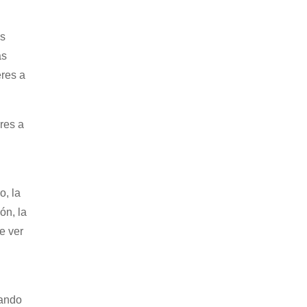
os
ás
eres a
res a
o, la
ón, la
e ver
iando