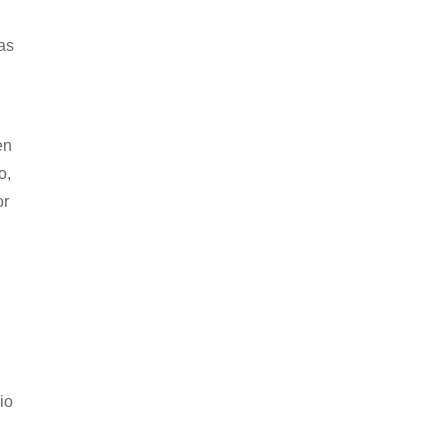
as
en
o,
or
io