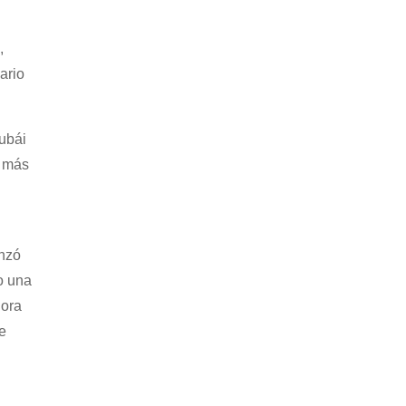
,
ario
ubái
z más
anzó
o una
hora
e