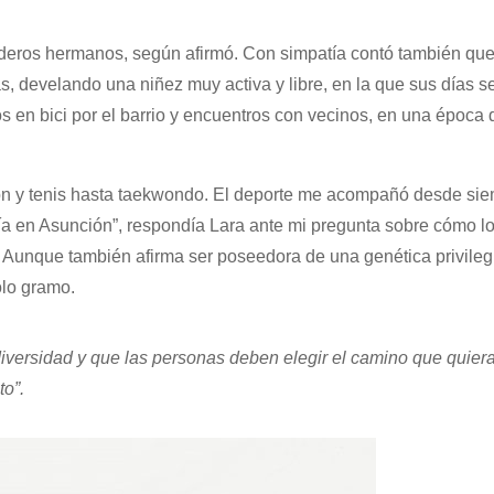
deros hermanos, según afirmó. Con simpatía contó también que
as, develando una niñez muy activa y libre, en la que sus días s
os en bici por el barrio y encuentros con vecinos, en una época
ción y tenis hasta taekwondo. El deporte me acompañó desde sie
vía en Asunción”, respondía Lara ante mi pregunta sobre cómo l
a. Aunque también afirma ser poseedora de una genética privile
olo gramo.
diversidad y que las personas deben elegir el camino que quier
o”.