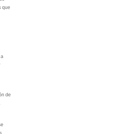
s que
 a
r
ón de
a
se
s