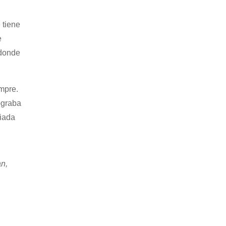
 tiene
e
 donde
mpre.
ograba
giada
an,