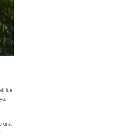
l: fue
ya.
ve una
a