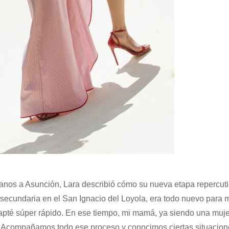
anos a Asunción, Lara describió cómo su nueva etapa repercut
 secundaria en el San Ignacio del Loyola, era todo nuevo para m
apté súper rápido. En ese tiempo, mi mamá, ya siendo una muje
a. Acompañamos todo ese proceso y conocimos ciertas situacio