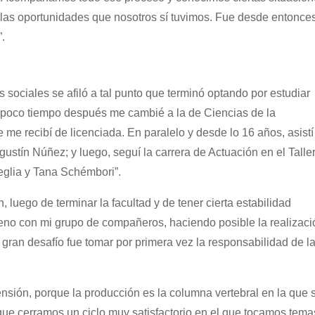
las oportunidades que nosotros sí tuvimos. Fue desde entonce
.
 sociales se afiló a tal punto que terminó optando por estudiar
 poco tiempo después me cambié a la de Ciencias de la
me recibí de licenciada. En paralelo y desde lo 16 años, asistí
gustín Núñez; y luego, seguí la carrera de Actuación en el Talle
eglia y Tana Schémbori”.
 luego de terminar la facultad y de tener cierta estabilidad
leno con mi grupo de compañeros, haciendo posible la realizaci
gran desafío fue tomar por primera vez la responsabilidad de l
nsión, porque la producción es la columna vertebral en la que 
que cerramos un ciclo muy satisfactorio en el que tocamos tema