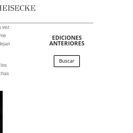
HEISECKE
a vez
rme
EDICIONES
ANTERIORES
dejan
Buscar
 los
chas