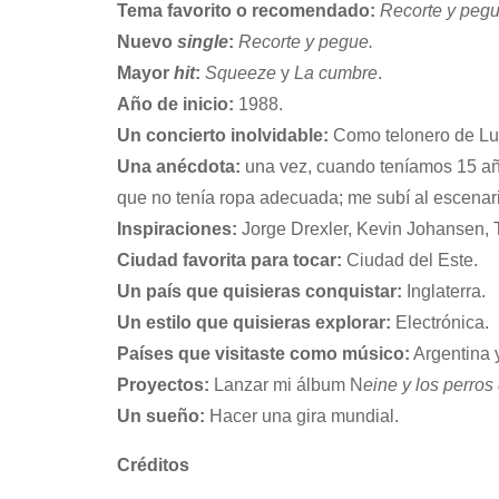
Tema favorito o recomendado:
Recorte y pegu
Nuevo
single
:
Recorte y pegue.
Mayor
hit
:
Squeeze
y
La cumbre
.
Año de inicio:
1988.
Un concierto inolvidable:
Como telonero de Luis
Una anécdota:
una vez, cuando teníamos 15 año
que no tenía ropa adecuada; me subí al escenario
Inspiraciones:
Jorge Drexler, Kevin Johansen, T
Ciudad favorita para tocar:
Ciudad del Este.
Un país que quisieras conquistar:
Inglaterra.
Un estilo que quisieras explorar:
Electrónica.
Países que visitaste como músico:
Argentina y
Proyectos:
Lanzar mi álbum N
eine y los perros
Un sueño:
Hacer una gira mundial.
Créditos