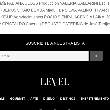
grafía FABIANA CLOSS Producción VALERIA GALLARINI Estili
BEROS y RAIO BEMBA Maquillaje SILVIA VALINOTTI y AR
-UP Agradecimientos ROCÍO SIENRA, AGENCIA LAIKA, 
RISTALDO Catering DEGUSTO CATERING de José Torrijo
SUSCRIBITE A NUESTRA LISTA
YLE
GOURMET
ARTE
DISEÑO
DESTINOS
ENTRETENIMIENTO