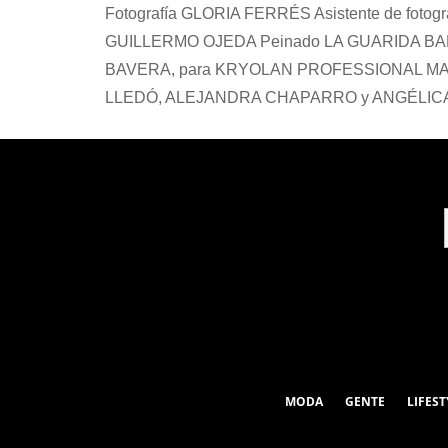
Fotografía GLORIA FERRÉS Asistente de foto
GUILLERMO OJEDA Peinado LA GUARIDA BAR
BAVERA, para KRYOLAN PROFESSIONAL MAKE
LLEDÓ, ALEJANDRA CHAPARRO y ANGÉLICA C
MODA
GENTE
LIFEST