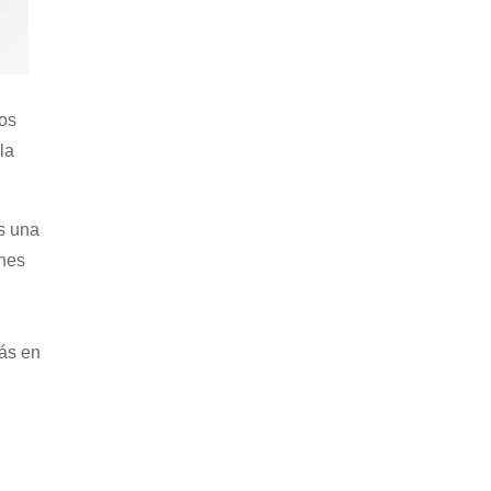
los
la
s una
ones
ás en