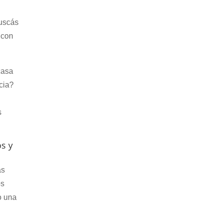
uscás
 con
casa
ncia?
s
os y
́s
os
o una