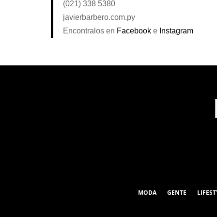
(021) 338 5380
javierbarbero.com.py
Encontralos en
Facebook
e
Instagram
MODA
GENTE
LIFEST