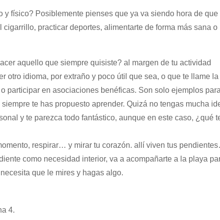
co y físico? Posiblemente pienses que ya va siendo hora de que
 cigarrillo, practicar deportes, alimentarte de forma más sana o
hacer aquello que siempre quisiste? al margen de tu actividad
otro idioma, por extraño y poco útil que sea, o que te llame la
a o participar en asociaciones benéficas. Son solo ejemplos par
e siempre te has propuesto aprender. Quizá no tengas mucha id
rsonal y te parezca todo fantástico, aunque en este caso, ¿qué t
momento, respirar… y mirar tu corazón. allí viven tus pendiente
diente como necesidad interior, va a acompañarte a la playa pa
ecesita que le mires y hagas algo.
na 4.