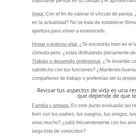
importante pensar en la calidad y el aprovechami
Amor.
Con el fin de valorar el vínculo de pareja,
en la actualidad? No se trata de establecer fórm
apertura para volver a enamorarte.
Hogar o entorno vital.
¿Te encontrás bien en el 
cómoda pero, ¿estás disfrutando plenamente de t
Trabajo o desarrollo profesional.
¿Te levantás ca
satisfecho con tus funciones? ¿Mantenés buenas r
compañeros de trabajo o preferirías ser tu prop
Revisar tus aspectos de vida es una r
que depende de que te
Familia y amigos.
En este punto evaluarás las re
bien con tus padres, tus suegros, tus amigos, tu
veas mucho? ¿salís frecuentemente con los ami
larga lista de conocidos?