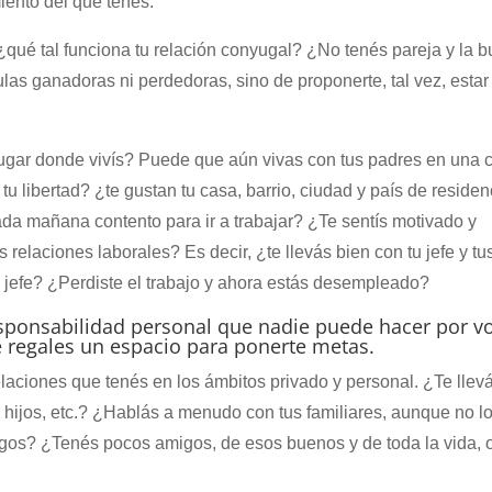
ento del que tenés.
 ¿qué tal funciona tu relación conyugal? ¿No tenés pareja y la b
ulas ganadoras ni perdedoras, sino de proponerte, tal vez, estar
lugar donde vivís? Puede que aún vivas con tus padres en una 
u libertad? ¿te gustan tu casa, barrio, ciudad y país de reside
da mañana contento para ir a trabajar? ¿Te sentís motivado y
elaciones laborales? Es decir, ¿te llevás bien con tu jefe y tu
io jefe? ¿Perdiste el trabajo y ahora estás desempleado?
esponsabilidad personal que nadie puede hacer por v
 regales un espacio para ponerte metas.
laciones que tenés en los ámbitos privado y personal. ¿Te lleva
s hijos, etc.? ¿Hablás a menudo con tus familiares, aunque no l
gos? ¿Tenés pocos amigos, de esos buenos y de toda la vida, 