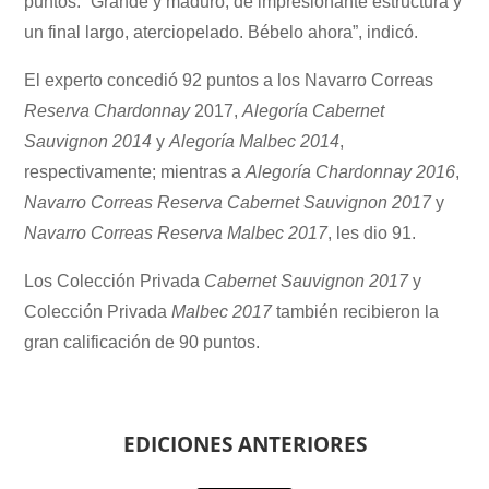
puntos: “Grande y maduro, de impresionante estructura y
un final largo, aterciopelado. Bébelo ahora”, indicó.
El experto concedió 92 puntos a los Navarro Correas
Reserva Chardonnay
2017,
Alegoría Cabernet
Sauvignon
2014
y
Alegoría Malbec
2014
,
respectivamente; mientras a
Alegoría Chardonnay
2016
,
Navarro Correas Reserva Cabernet Sauvignon
2017
y
Navarro Correas Reserva Malbec 2017
, les dio 91.
Los Colección Privada
Cabernet Sauvignon 2017
y
Colección Privada
Malbec 2017
también recibieron la
gran calificación de 90 puntos.
EDICIONES ANTERIORES