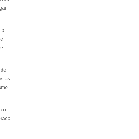
gar
lo
re
te
 de
istas
ismo
fco
brada