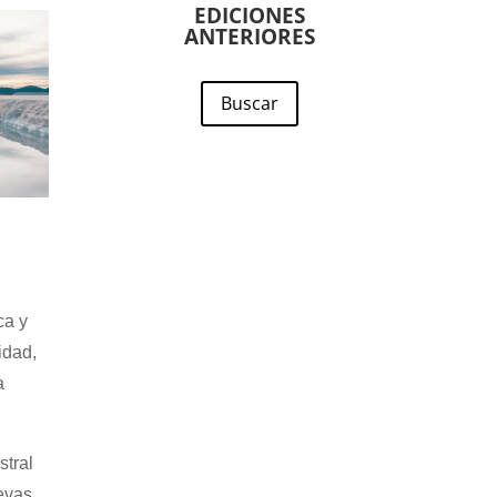
EDICIONES
ANTERIORES
Buscar
ca y
idad,
a
stral
evas