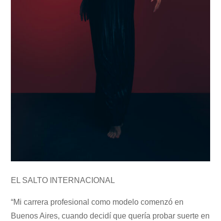
EL SALTO INTERNACIONAL
“Mi carrera profesional como modelo comenzó en
Buenos Aires, cuando decidí que quería probar suerte en