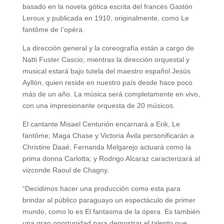
basado en la novela gótica escrita del francés Gastón
Leroux y publicada en 1910, originalmente, como Le
fantôme de I’opéra.
La dirección general y la coreografía están a cargo de
Natti Fuster Cascio; mientras la dirección orquestal y
musical estará bajo tutela del maestro español Jesús
Ayllón, quien reside en nuestro país desde hace poco
más de un año. La música será completamente en vivo,
con una impresionante orquesta de 20 músicos.
El cantante Misael Centurión encarnará a Erik, Le
fantôme; Maga Chase y Victoria Ávila personificarán a
Christine Daaé; Fernanda Melgarejo actuará como la
prima donna Carlotta; y Rodrigo Alcaraz caracterizará al
vizconde Raoul de Chagny.
“Decidimos hacer una producción como esta para
brindar al público paraguayo un espectáculo de primer
mundo, como lo es El fantasma de la ópera. Es también
una gran oportunidad para demostrar el talento que