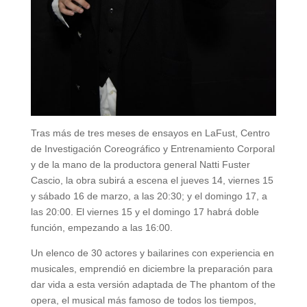
Tras más de tres meses de ensayos en LaFust, Centro
de Investigación Coreográfico y Entrenamiento Corporal
y de la mano de la productora general Natti Fuster
Cascio, la obra subirá a escena el jueves 14, viernes 15
y sábado 16 de marzo, a las 20:30; y el domingo 17, a
las 20:00. El viernes 15 y el domingo 17 habrá doble
función, empezando a las 16:00.
Un elenco de 30 actores y bailarines con experiencia en
musicales, emprendió en diciembre la preparación para
dar vida a esta versión adaptada de The phantom of the
opera, el musical más famoso de todos los tiempos,