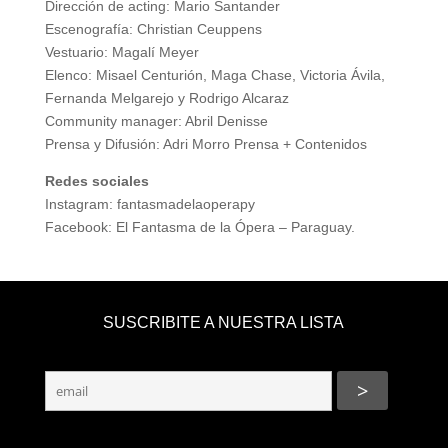
Dirección de acting: Mario Santander
Escenografía: Christian Ceuppens
Vestuario: Magalí Meyer
Elenco: Misael Centurión, Maga Chase, Victoria Ávila,
Fernanda Melgarejo y Rodrigo Alcaraz
Community manager: Abril Denisse
Prensa y Difusión: Adri Morro Prensa + Contenidos
Redes sociales
Instagram: fantasmadelaoperapy
Facebook: El Fantasma de la Ópera – Paraguay.
SUSCRIBITE A NUESTRA LISTA