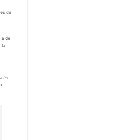
tes de
fía de
 la
stic
o