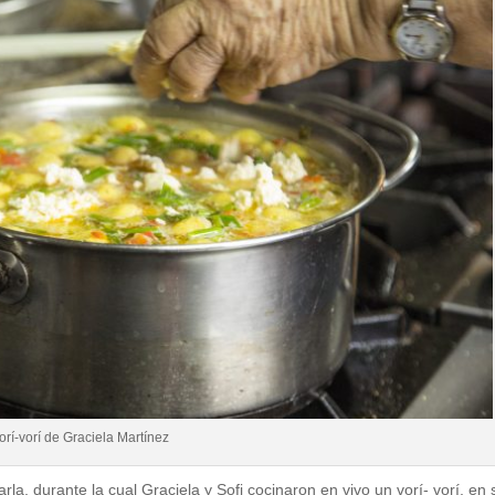
vorí-vorí de Graciela Martínez
la, durante la cual Graciela y Sofi cocinaron en vivo un vorí- vorí, en 