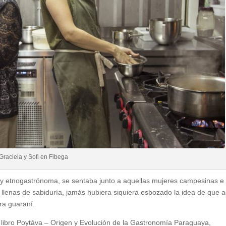
Graciela y Sofi en Fibega
 y etnogastrónoma, se sentaba junto a aquellas mujeres campesinas e
 llenas de sabiduría, jamás hubiera siquiera esbozado la idea de que a
ra guaraní.
 libro Poytáva – Origen y Evolución de la Gastronomía Paraguaya,