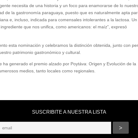
nte necesita de una historia y un foco para enamorarse de lo nuestro
idad de la gastronomía paraguaya, puesto que es naturalmente apta pa
riana e, incluso, indicada para comensales intolerantes a la lactosa. Un 
 ingrediente que nos unifica, como americanos: el maíz”, expresó
 esta nominación y celebramos la distinción obtenida, junto con pe
estro patrimonio gastronómico y cultural.
ue ha generado el premio alzado por Poytáva: Origen y Evolución de la
merosos medios, tanto locales como regionales.
SUSCRIBITE A NUESTRA LISTA