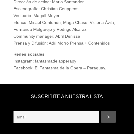
Dirección de acting: Mario Santander
Escenografía: Christian Ceuppens
Vestuario: Magalí Meyer
Elenco: Misael Centurión, Maga Chase, Victoria Ávila,
Fernanda Melgarejo y Rodrigo Alcaraz
Community manager: Abril Denisse
Prensa y Difusión: Adri Morro Prensa + Contenidos
Redes sociales
Instagram: fantasmadelaoperapy
Facebook: El Fantasma de la Ópera – Paraguay.
SUSCRIBITE A NUESTRA LISTA