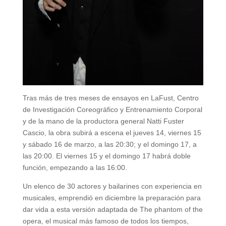
Tras más de tres meses de ensayos en LaFust, Centro
de Investigación Coreográfico y Entrenamiento Corporal
y de la mano de la productora general Natti Fuster
Cascio, la obra subirá a escena el jueves 14, viernes 15
y sábado 16 de marzo, a las 20:30; y el domingo 17, a
las 20:00. El viernes 15 y el domingo 17 habrá doble
función, empezando a las 16:00.
Un elenco de 30 actores y bailarines con experiencia en
musicales, emprendió en diciembre la preparación para
dar vida a esta versión adaptada de The phantom of the
opera, el musical más famoso de todos los tiempos,