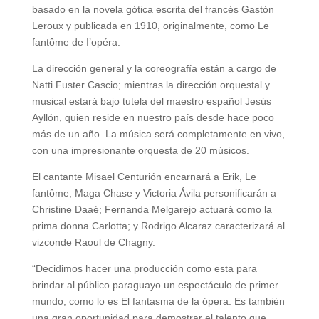
basado en la novela gótica escrita del francés Gastón
Leroux y publicada en 1910, originalmente, como Le
fantôme de I’opéra.
La dirección general y la coreografía están a cargo de
Natti Fuster Cascio; mientras la dirección orquestal y
musical estará bajo tutela del maestro español Jesús
Ayllón, quien reside en nuestro país desde hace poco
más de un año. La música será completamente en vivo,
con una impresionante orquesta de 20 músicos.
El cantante Misael Centurión encarnará a Erik, Le
fantôme; Maga Chase y Victoria Ávila personificarán a
Christine Daaé; Fernanda Melgarejo actuará como la
prima donna Carlotta; y Rodrigo Alcaraz caracterizará al
vizconde Raoul de Chagny.
“Decidimos hacer una producción como esta para
brindar al público paraguayo un espectáculo de primer
mundo, como lo es El fantasma de la ópera. Es también
una gran oportunidad para demostrar el talento que