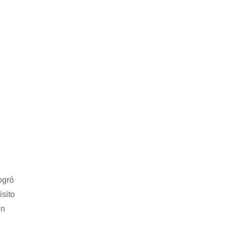
ogró
isito
on