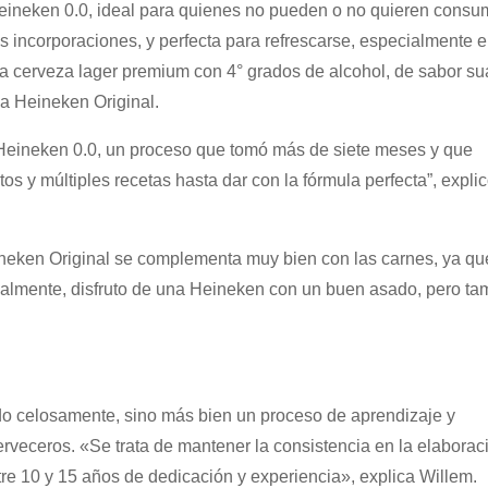
ineken 0.0, ideal para quienes no pueden o no quieren consum
s incorporaciones, y perfecta para refrescarse, especialmente 
na cerveza lager premium con 4° grados de alcohol, de sabor su
 la Heineken Original.
 Heineken 0.0, un proceso que tomó más de siete meses y que
os y múltiples recetas hasta dar con la fórmula perfecta”, explic
Heineken Original se complementa muy bien con las carnes, ya qu
onalmente, disfruto de una Heineken con un buen asado, pero ta
do celosamente, sino más bien un proceso de aprendizaje y
rveceros. «Se trata de mantener la consistencia en la elaborac
tre 10 y 15 años de dedicación y experiencia», explica Willem.