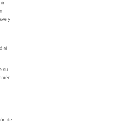
ir
en
ave y
ó el
e su
mbién
ión de