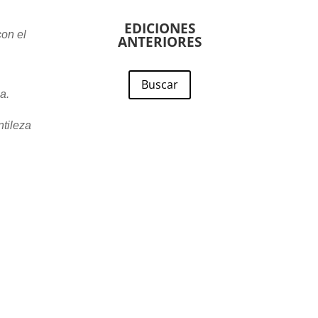
EDICIONES
on el
ANTERIORES
Buscar
a.
tileza