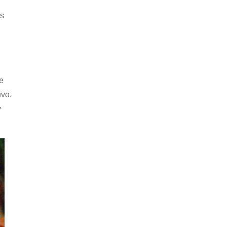
es
e
uvo.
y