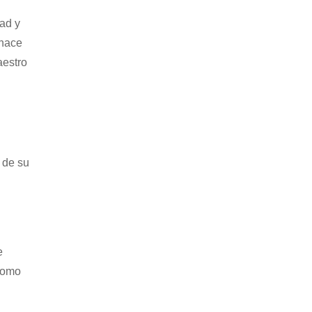
dad y
 hace
aestro
 de su
e
 como